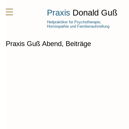
Praxis
Donald Guß
Heilpraktiker für Psychotherapie,
Homöopathie und Familienaufstellung
Praxis Guß Abend, Beiträge
Aufstellungs-Donnerstag Oktober
Themen gibt es. Doch es sind die Wenigen die uns
wirklich bewegen, die uns veranlassen eine
Aufstellung in Anspruch zu nehmen. Sie sind uns
persönlich wertvoll. Meistens sind Menschen
involviert, die uns wichtig sind. Wir uns Bewegung