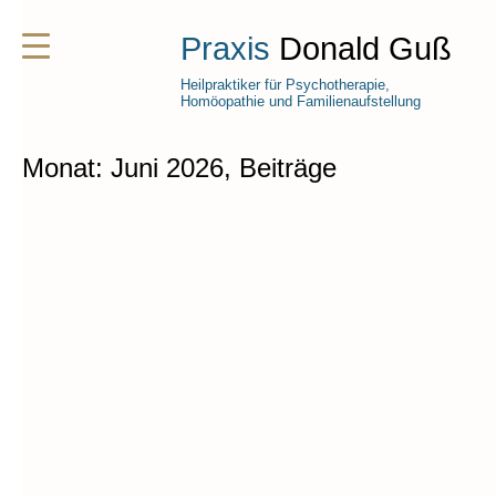
Praxis
Donald Guß
Heilpraktiker für Psychotherapie,
Homöopathie und Familienaufstellung
Monat:
Juni 2026
, Beiträge
Deine Traumbeziehung
Webinar
… ist möglich. Dies ist ein Kurs für alle, die ihre
Traumbeziehung finden möchten und für alle, die
bereits in Beziehung leben und sie (noch mehr)
zum Paradies machen wollen. In diesem Fall