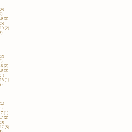
(4)
4)
19
(3)
(5)
19
(2)
3)
(2)
2)
18
(2)
18
(3)
(1)
18
(1)
3)
(1)
3)
17
(1)
17
(2)
(3)
17
(5)
1)