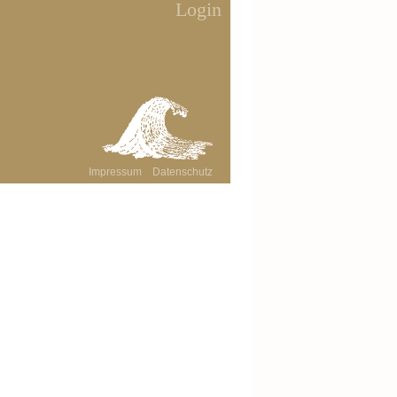
Login
Die Aufste
und Jahre
Göttinnen
ist nun da.
Wenn du weitere Inf
Impressum
Datenschutz
startende Aufstellu
Göttinnen-/Götters
möchtest, dann
scha