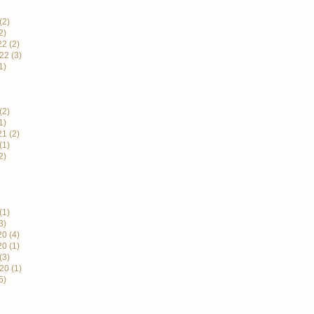
(2)
2)
22
(2)
22
(3)
1)
(2)
1)
21
(2)
(1)
2)
(1)
3)
20
(4)
20
(1)
(3)
20
(1)
5)