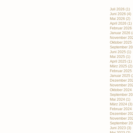
Juli 2026
(1)
Juni 2026
(4)
llungsausbildung 10
Mai 2026
(2)
April 2026
(1)
sgruppe
Februar 2026
-/Götterschmiede 2022
Januar 2026
(
November 20
Oktober 2025
September 20
Juni 2025
(1)
ormationen zu der 2022
Mai 2025
(1)
ngsausbildung 10 und Jahresgruppe
April 2025
(1)
chmiede und zum Frühbucher erfahren
März 2025
(2)
Februar 2025
u hier
.
Januar 2025
(
Dezember 20
November 20
Oktober 2024
September 20
Mai 2024
(1)
März 2024
(3)
Februar 2024
Dezember 20
November 20
September 20
Juni 2023
(3)
Mai 2023
(2)