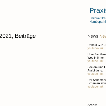
Praxi
Heilpraktike
Homöopathie
 2021
, Beiträge
News
New
Donald Guß un
youtube-link
Über Familien
Weg in Ihnen:
youtube-link
Seelen- und F
r die Ausbildung Aufstellung Professional
Ausbildung:
finden
hier weitere Informationen
.
youtube-link
Der Schamane.
Schamanismus
youtube-link
Archiv