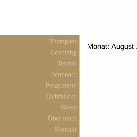
Therapien
Monat:
August
Coaching
Termin
Seminare
Programme
Für alle die sich fü
Lichtblicke
2022 interessieren 
News
Über mich
Kontakt