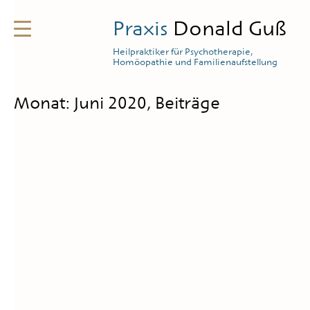
Praxis
Donald Guß
Heilpraktiker für Psychotherapie,
Homöopathie und Familienaufstellung
Monat:
Juni 2020
, Beiträge
In Kürze entsteht eine einzigartigeR Raum für
Männer.
Wer sich dafür interessiert und noch nicht dabei
ist, der kann sich für weitere Informationen hier
in den
Newsletter
eintragen oder sich direkt an
info@praxisguss.de
wenden.