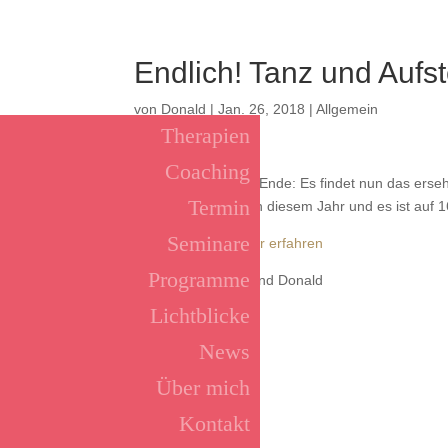
Endlich! Tanz und Aufst
von
Donald
|
Jan. 26, 2018
|
Allgemein
Therapien
Coaching
Das Warten hat ein Ende: Es findet nun das ers
Termin
Einzige dieser Art, in diesem Jahr und es ist auf
Seminare
Hier kannst Du mehr erfahren
Programme
Alles Liebe Ceren und Donald
Lichtblicke
News
Über mich
Kontakt