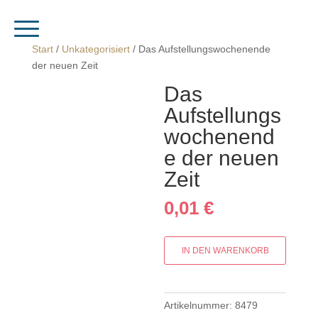
Start
/
Unkategorisiert
/ Das Aufstellungswochenende
der neuen Zeit
Das
Aufstellungs
wochenend
e der neuen
Zeit
0,01
€
Das
IN DEN WARENKORB
Aufstellungswochenende
der
neuen
Artikelnummer:
8479
Zeit