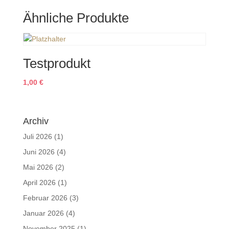
neuer
Ähnliche Produkte
Weg
Menge
Testprodukt
1,00
€
Archiv
Juli 2026
(1)
Juni 2026
(4)
Mai 2026
(2)
April 2026
(1)
Februar 2026
(3)
Januar 2026
(4)
November 2025
(1)