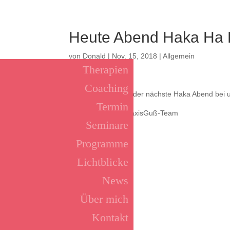
Heute Abend Haka Ha B
von
Donald
|
Nov. 15, 2018
|
Allgemein
Therapien
Coaching
Heute Abend findet der nächste Haka Abend bei un
Termin
Alles Liebe Dein PraxisGuß-Team
Seminare
Programme
Lichtblicke
News
Über mich
Kontakt