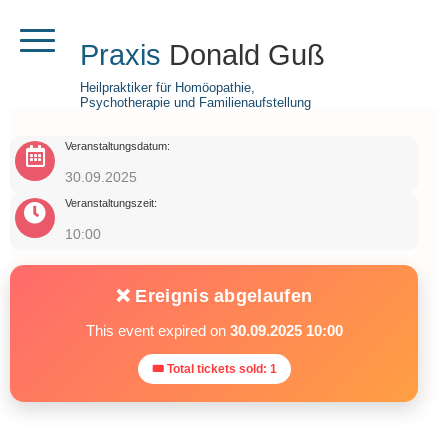
Praxis
Donald Guß
Heilpraktiker für Homöopathie,
Psychotherapie und Familienaufstellung
Veranstaltungsdatum:
30.09.2025
Veranstaltungszeit:
10:00
❌ Ereignis abgelaufen
This event expired on
30.09.2025 10:00
🎟 Total tickets sold: 1