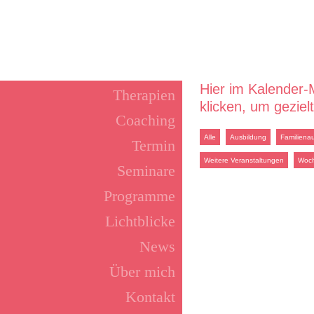
Hier im Kalender-
Therapien
klicken, um geziel
Coaching
Alle
Ausbildung
Familienau
Termin
Weitere Veranstaltungen
Woc
Seminare
Programme
Lichtblicke
News
Über mich
Kontakt