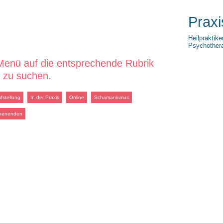
Praxi
Heilpraktike
Psychothera
Menü auf die entsprechende Rubrik
t zu suchen.
fstellung
In der Praxis
Online
Schamanismus
henenden