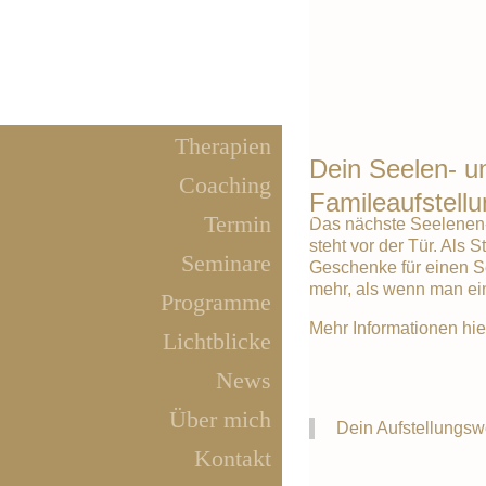
Therapien
Dein Seelen- u
Coaching
Famileaufstel
Termin
Das nächste Seelenen
steht vor der Tür. Als 
Seminare
Geschenke für einen S
mehr, als wenn man ei
Programme
Mehr Informationen hie
Lichtblicke
News
Über mich
Dein Aufstellungs
Kontakt