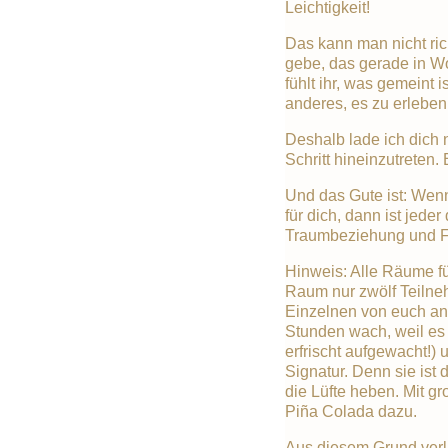
Leichtigkeit!
Das kann man nicht ric
gebe, das gerade in Wo
fühlt ihr, was gemeint 
anderes, es zu erleben
Deshalb lade ich dich 
Schritt hineinzutreten. 
Und das Gute ist: Wenn 
für dich, dann ist jed
Traumbeziehung und Fu
Hinweis: Alle Räume fü
Raum nur zwölf Teilneh
Einzelnen von euch an (
Stunden wach, weil es s
erfrischt aufgewacht!) 
Signatur. Denn sie ist
die Lüfte heben. Mit g
Piña Colada dazu.
Aus diesem Grund verl