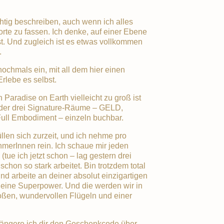
htig beschreiben, auch wenn ich alles
rte zu fassen. Ich denke, auf einer Ebene
ist. Und zugleich ist es etwas vollkommen
.
nochmals ein, mit all dem hier einen
Erlebe es selbst.
Paradise on Earth vielleicht zu groß ist
er der drei Signature-Räume – GELD,
ll Embodiment – einzeln buchbar.
llen sich zurzeit, und ich nehme pro
merInnen rein. Ich schaue mir jeden
tue ich jetzt schon – lag gestern drei
chon so stark arbeitet. Bin trotzdem total
und arbeite an deiner absolut einzigartigen
 deine Superpower. Und die werden wir in
roßen, wundervollen Flügeln und einer
ängere ich dir den Geschenkcode über