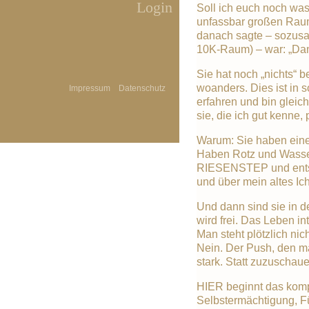
Login
Soll ich euch noch was 
unfassbar großen Raum
danach sagte – sozusag
10K-Raum) – war: „Dan
Sie hat noch „nichts“ 
woanders. Dies ist in 
Impressum
Datenschutz
erfahren und bin gleich
sie, die ich gut kenne,
Warum: Sie haben ein
Haben Rotz und Wasse
RIESENSTEP und entsch
und über mein altes Ich
Und dann sind sie in d
wird frei. Das Leben in
Man steht plötzlich ni
Nein. Der Push, den man
stark. Statt zuzuschaue
HIER beginnt das komp
Selbstermächtigung, Fü