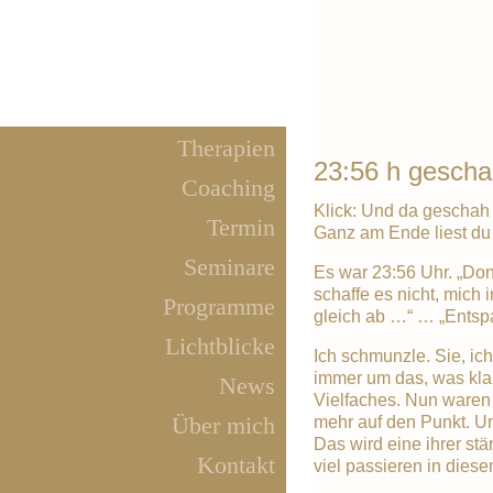
Therapien
23:56 h gescha
Coaching
Klick: Und da gescha
Termin
Ganz am Ende liest du
Seminare
Es war 23:56 Uhr. „Don
schaffe es nicht, mich
Programme
gleich ab …“ … „Entspan
Lichtblicke
Ich schmunzle. Sie, ic
immer um das, was kla
News
Vielfaches. Nun waren 
Über mich
mehr auf den Punkt. Um
Das wird eine ihrer stä
Kontakt
viel passieren in diese