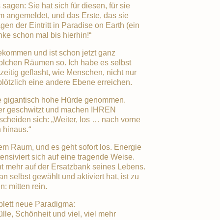
sagen: Sie hat sich für diesen, für sie
 angemeldet, und das Erste, das sie
en der Eintritt in Paradise on Earth (ein
ke schon mal bis hierhin!“
bekommen und ist schon jetzt ganz
solchen Räumen so. Ich habe es selbst
zeitig geflasht, wie Menschen, nicht nur
 plötzlich eine andere Ebene erreichen.
e gigantisch hohe Hürde genommen.
r geschwitzt und machen IHREN
eiden sich: „Weiter, los … nach vorne
 hinaus.“
em Raum, und es geht sofort los. Energie
tensiviert sich auf eine tragende Weise.
cht mehr auf der Ersatzbank seines Lebens.
 selbst gewählt und aktiviert hat, ist zu
n: mitten rein.
lett neue Paradigma:
lle, Schönheit und viel, viel mehr