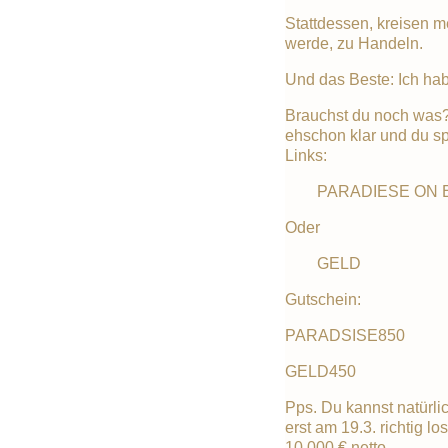
Stattdessen, kreisen 
werde, zu Handeln.
Und das Beste: Ich hab
Brauchst du noch was? 
ehschon klar und du spr
Links:
PARADIESE ON 
Oder
GELD
Gutschein:
PARADSISE850
GELD450
Pps. Du kannst natürli
erst am 19.3. richtig lo
10.000 € netto.