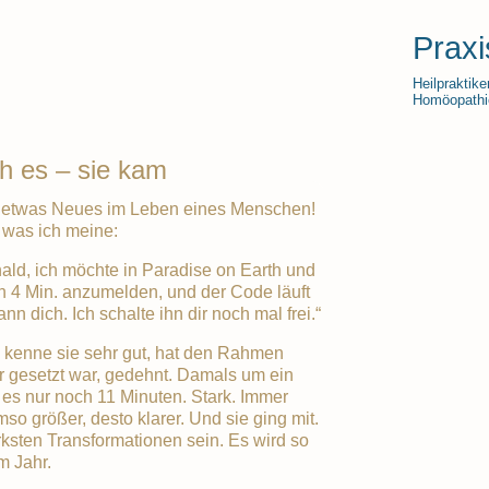
Praxi
Heilpraktike
Homöopathie
h es – sie kam
h etwas Neues im Leben eines Menschen!
 was ich meine:
ald, ich möchte in Paradise on Earth und
 in 4 Min. anzumelden, und der Code läuft
n dich. Ich schalte ihn dir noch mal frei.“
h kenne sie sehr gut, hat den Rahmen
r gesetzt war, gedehnt. Damals um ein
es nur noch 11 Minuten. Stark. Immer
so größer, desto klarer. Und sie ging mit.
rksten Transformationen sein. Es wird so
m Jahr.